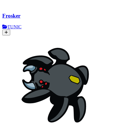
Frosker
TUNIC