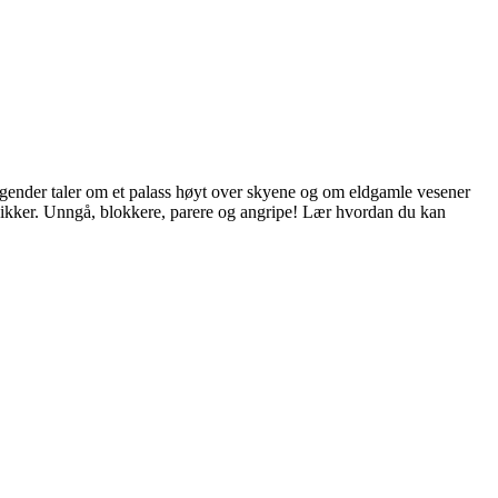
 legender taler om et palass høyt over skyene og om eldgamle vesener
knikker. Unngå, blokkere, parere og angripe! Lær hvordan du kan