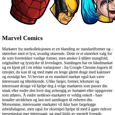
Marvel Comics
Markører fra startkolleksjonen er en blanding av standardformer og -
størrelser med et lyst, uvanlig utseende. Dette er et utmerket valg for
de som foretrekker vanlige former, men ønsker å tilføre mangfold,
originalitet og lysstyrke til hverdagen. Samlingen har en håndmarkør
og en kjent pil i en rekke variasjoner - fra Google Chrome-logoen til
emojier, du kan til og med møte en lenge glemt drage med kaktuser
og nostalgi her. Vi beviser at en standard markør også kan være
interessant og tiltrekkende. Ulike farger, former, teksturer og
interessant design vil hjelpe deg å velge markøren som passer din
smak eller endre den hver dag avhengig av humøret eller oppgavene
som utføres. Å endre nettleser-markører er veldig enkelt - bare
installer utvidelsen og last ned samlingen til enheten din.
Morsomme, interessante markører vil ikke bare fargelegge
arbeidsdagene, men også for eksempel hjelpe til med å gjøre enhver
presentasjon mer interessant, og med hjelp av spesielt lysende