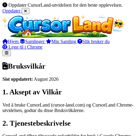
Oppdater CursorLand-utvidelsen for den beste opplevelsen.
Oppdater
Hjem
Samlinger
Min Samling
Slik bruker du
Legg til i Chrome
Bruksvilkår
Sist oppdatert:
August 2026
1. Aksept av Vilkår
Ved å bruke CursorLand (cursor-land.com) og CursorLand Chrome-
utvidelsen, godtar du disse Bruksvilkårene.
2. Tjenestebeskrivelse
CursorLand tilbyr tilpassede pekerbilder for bruk i Google Chrome-