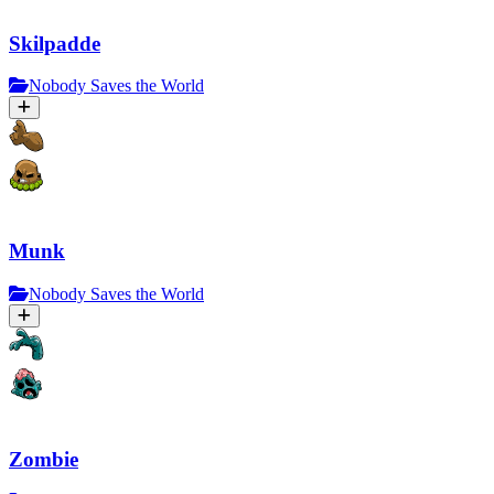
Skilpadde
Nobody Saves the World
Munk
Nobody Saves the World
Zombie