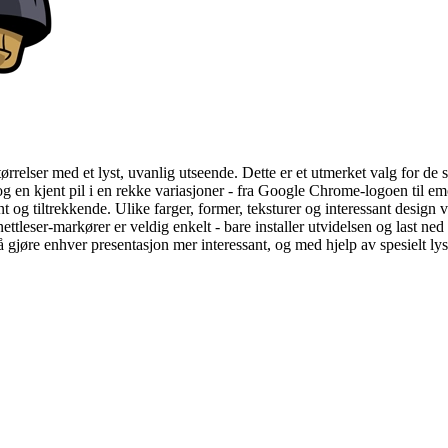
ørrelser med et lyst, uvanlig utseende. Dette er et utmerket valg for de
og en kjent pil i en rekke variasjoner - fra Google Chrome-logoen til e
nt og tiltrekkende. Ulike farger, former, teksturer og interessant design
tleser-markører er veldig enkelt - bare installer utvidelsen og last ne
 gjøre enhver presentasjon mer interessant, og med hjelp av spesielt l