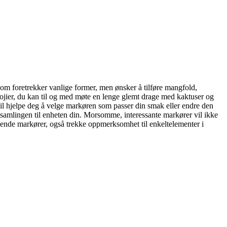
 som foretrekker vanlige former, men ønsker å tilføre mangfold,
mojier, du kan til og med møte en lenge glemt drage med kaktuser og
 vil hjelpe deg å velge markøren som passer din smak eller endre den
d samlingen til enheten din. Morsomme, interessante markører vil ikke
ysende markører, også trekke oppmerksomhet til enkeltelementer i