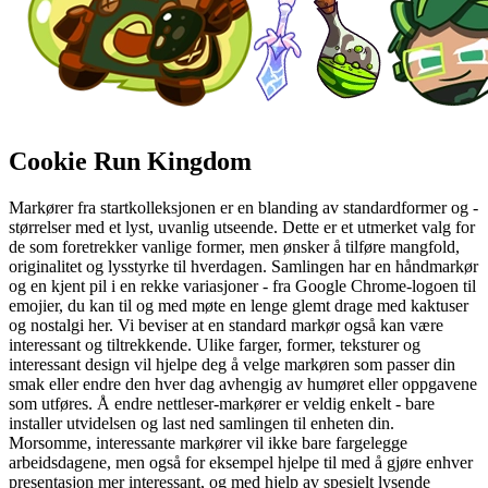
Cookie Run Kingdom
Markører fra startkolleksjonen er en blanding av standardformer og -
størrelser med et lyst, uvanlig utseende. Dette er et utmerket valg for
de som foretrekker vanlige former, men ønsker å tilføre mangfold,
originalitet og lysstyrke til hverdagen. Samlingen har en håndmarkør
og en kjent pil i en rekke variasjoner - fra Google Chrome-logoen til
emojier, du kan til og med møte en lenge glemt drage med kaktuser
og nostalgi her. Vi beviser at en standard markør også kan være
interessant og tiltrekkende. Ulike farger, former, teksturer og
interessant design vil hjelpe deg å velge markøren som passer din
smak eller endre den hver dag avhengig av humøret eller oppgavene
som utføres. Å endre nettleser-markører er veldig enkelt - bare
installer utvidelsen og last ned samlingen til enheten din.
Morsomme, interessante markører vil ikke bare fargelegge
arbeidsdagene, men også for eksempel hjelpe til med å gjøre enhver
presentasjon mer interessant, og med hjelp av spesielt lysende