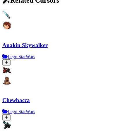
Related Cursors
Anakin Skywalker
Lego StarWars
Chewbacca
Lego StarWars