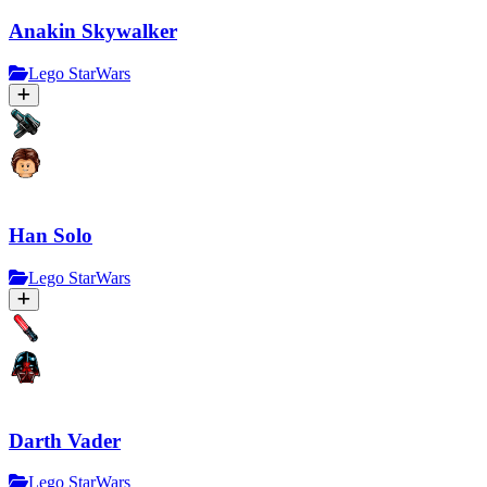
Anakin Skywalker
Lego StarWars
Han Solo
Lego StarWars
Darth Vader
Lego StarWars