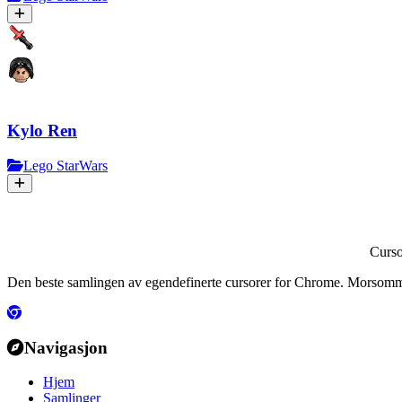
Kylo Ren
Lego StarWars
Curs
Den beste samlingen av egendefinerte cursorer for Chrome. Morsomme
Navigasjon
Hjem
Samlinger