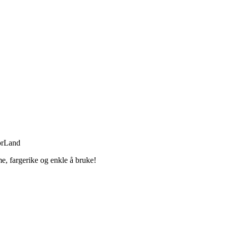
orLand
, fargerike og enkle å bruke!