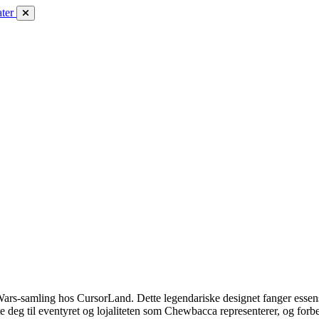
ter
s-samling hos CursorLand. Dette legendariske designet fanger essensen
te deg til eventyret og lojaliteten som Chewbacca representerer, og fo