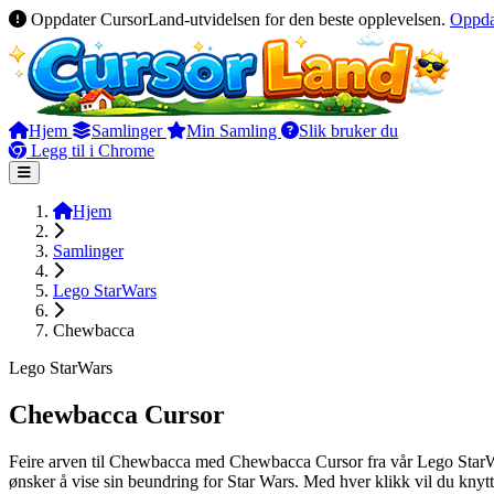
Oppdater CursorLand-utvidelsen for den beste opplevelsen.
Oppda
Hjem
Samlinger
Min Samling
Slik bruker du
Legg til i Chrome
Hjem
Samlinger
Lego StarWars
Chewbacca
Lego StarWars
Chewbacca Cursor
Feire arven til Chewbacca med Chewbacca Cursor fra vår Lego StarWar
ønsker å vise sin beundring for Star Wars. Med hver klikk vil du knyt