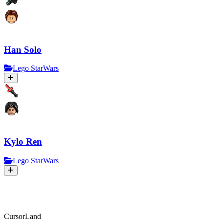
Han Solo
Lego StarWars
Kylo Ren
Lego StarWars
CursorLand