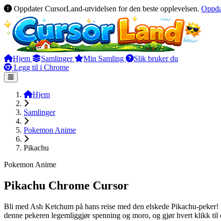
Oppdater CursorLand-utvidelsen for den beste opplevelsen.
Oppda
Hjem
Samlinger
Min Samling
Slik bruker du
Legg til i Chrome
Hjem
Samlinger
Pokemon Anime
Pikachu
Pokemon Anime
Pikachu Chrome Cursor
Bli med Ash Ketchum på hans reise med den elskede Pikachu-peker! De
denne pekeren legemliggjør spenning og moro, og gjør hvert klikk til en