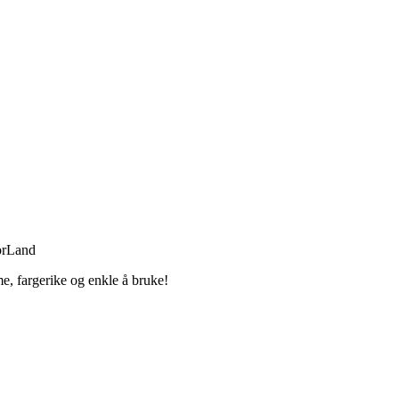
orLand
, fargerike og enkle å bruke!