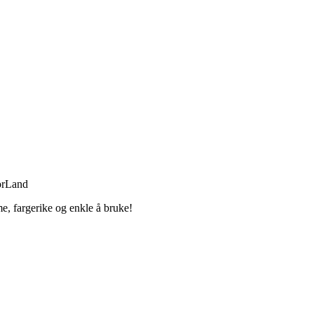
orLand
, fargerike og enkle å bruke!