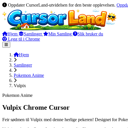
Oppdater CursorLand-utvidelsen for den beste opplevelsen.
Oppda
Hjem
Samlinger
Min Samling
Slik bruker du
Legg til i Chrome
Hjem
Samlinger
Pokemon Anime
Vulpix
Pokemon Anime
Vulpix Chrome Cursor
Feir sødmen til Vulpix med denne herlige pekeren! Designet for Pokem