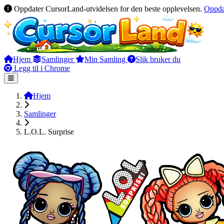
Oppdater CursorLand-utvidelsen for den beste opplevelsen.
Oppda
Hjem
Samlinger
Min Samling
Slik bruker du
Legg til i Chrome
Hjem
Samlinger
L.O.L. Surprise