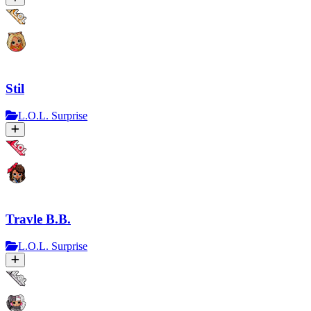
Stil
L.O.L. Surprise
Travle B.B.
L.O.L. Surprise