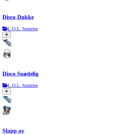
Disco Dukke
L.O.L. Surprise
Disco Snødelig
L.O.L. Surprise
Slapp av