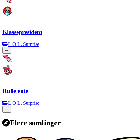
Klassepresident
L.O.L. Surprise
Rullejente
L.O.L. Surprise
Flere samlinger