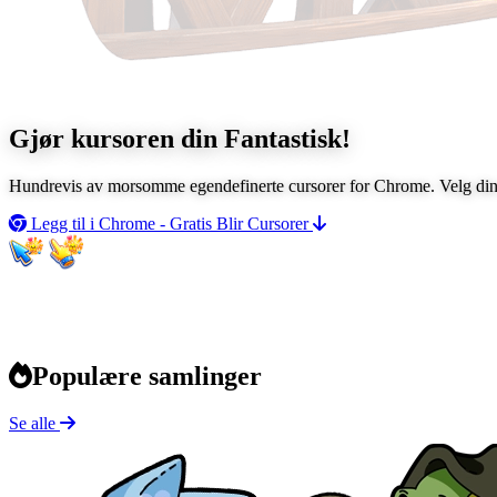
Gjør kursoren din
Fantastisk!
Hundrevis av morsomme egendefinerte cursorer for Chrome. Velg din f
Legg til i Chrome - Gratis
Blir Cursorer
Populære samlinger
Se alle