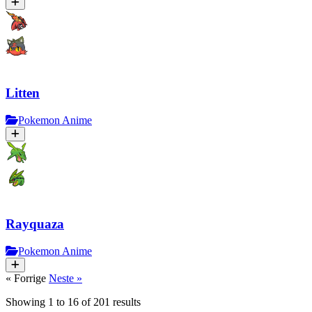
Litten
Pokemon Anime
Rayquaza
Pokemon Anime
« Forrige
Neste »
Showing
1
to
16
of
201
results