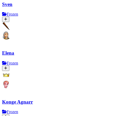
Sven
Frozen
Elena
Frozen
Konge Agnarr
Frozen